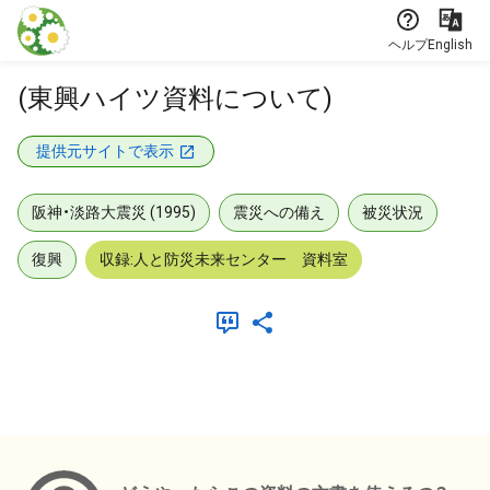
本文に飛ぶ
ヘルプ
English
(東興ハイツ資料について)
提供元サイトで表示
阪神・淡路大震災 (1995)
震災への備え
被災状況
復興
収録:人と防災未来センター 資料室
メタデータ