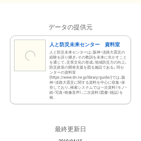
データの提供元
人と防災未来センター 資料室
人と防災未来センターは、阪神・淡路大震災の
経験を語り継ぎ、その教訓を未来に生かすこと
を通じて、災害文化の形成、地域防災力の向上、
防災政策の開発支援を図る施設である。同セ
ンターの資料室
(https://www.dri.ne.jp/library/guide/)では、阪
神・淡路大震災に関する資料を中心に収集・保
存しており、検索システムでは一次資料（モノ・
紙・写真・映像音声）、二次資料（図書・雑誌）を
検...
最終更新日