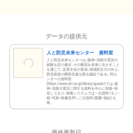
データの提供元
人と防災未来センター 資料室
人と防災未来センターは、阪神・淡路大震災の
経験を語り継ぎ、その教訓を未来に生かすこと
を通じて、災害文化の形成、地域防災力の向上、
防災政策の開発支援を図る施設である。同セ
ンターの資料室
(https://www.dri.ne.jp/library/guide/)では、阪
神・淡路大震災に関する資料を中心に収集・保
存しており、検索システムでは一次資料（モノ・
紙・写真・映像音声）、二次資料（図書・雑誌）を
検...
最終更新日