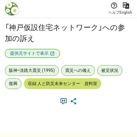
本文に飛ぶ
ヘルプ
English
「神戸仮設住宅ネットワーク」への参
加の訴え
提供元サイトで表示
阪神・淡路大震災 (1995)
震災への備え
被災状況
復興
収録:人と防災未来センター 資料室
メタデータ