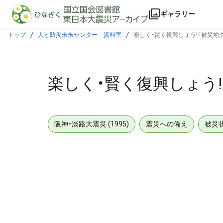
本文に飛ぶ
ギャラリー
トップ
人と防災未来センター 資料室
楽しく・賢く復興しょう!「被災地クラブ」
楽しく・賢く復興しょう!「被災
阪神・淡路大震災 (1995)
震災への備え
被災
メタデータ