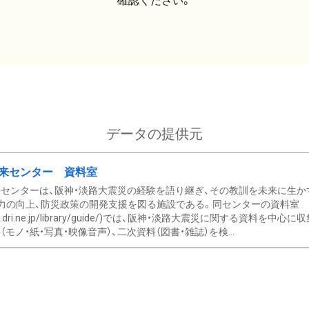
確認ください。
データの提供元
来センター 資料室
センターは、阪神・淡路大震災の経験を語り継ぎ、その教訓を未来に生か
力の向上、防災政策の開発支援を図る施設である。同センターの資料室
/www.dri.ne.jp/library/guide/)では、阪神・淡路大震災に関する資料
モノ・紙・写真・映像音声）、二次資料（図書・雑誌）を検...