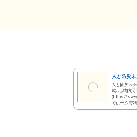
人と防災未
人と防災未来
成、地域防災
(https:/
では一次資料（