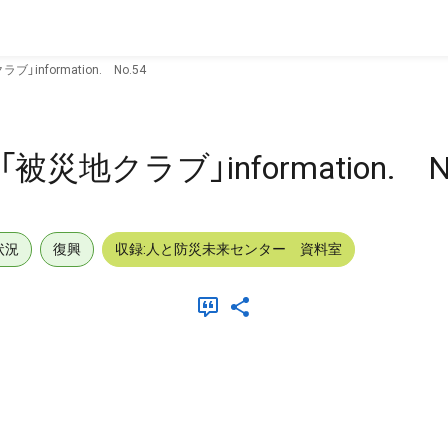
information. No.54
地クラブ」information. No
状況
復興
収録:人と防災未来センター 資料室