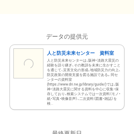
データの提供元
人と防災未来センター 資料室
人と防災未来センターは、阪神・淡路大震災の
経験を語り継ぎ、その教訓を未来に生かすこと
を通じて、災害文化の形成、地域防災力の向上、
防災政策の開発支援を図る施設である。同セ
ンターの資料室
(https://www.dri.ne.jp/library/guide/)では、阪
神・淡路大震災に関する資料を中心に収集・保
存しており、検索システムでは一次資料（モノ・
紙・写真・映像音声）、二次資料（図書・雑誌）を
検...
最終更新日