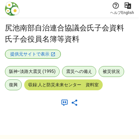
本文に飛ぶ
ヘルプ
English
尻池南部自治連合協議会氏子会資料
氏子会役員名簿等資料
提供元サイトで表示
阪神・淡路大震災 (1995)
震災への備え
被災状況
復興
収録:人と防災未来センター 資料室
メタデータ