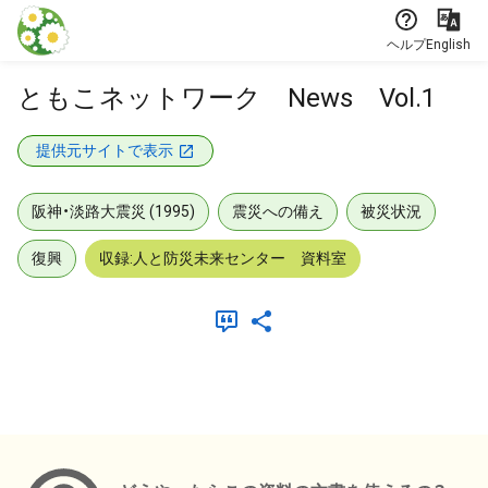
本文に飛ぶ
ヘルプ
English
ともこネットワーク News Vol.1
提供元サイトで表示
阪神・淡路大震災 (1995)
震災への備え
被災状況
復興
収録:人と防災未来センター 資料室
メタデータ