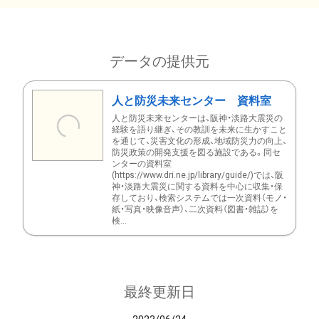
データの提供元
人と防災未来センター 資料室
人と防災未来センターは、阪神・淡路大震災の
経験を語り継ぎ、その教訓を未来に生かすこと
を通じて、災害文化の形成、地域防災力の向上、
防災政策の開発支援を図る施設である。同セ
ンターの資料室
(https://www.dri.ne.jp/library/guide/)では、阪
神・淡路大震災に関する資料を中心に収集・保
存しており、検索システムでは一次資料（モノ・
紙・写真・映像音声）、二次資料（図書・雑誌）を
検...
最終更新日