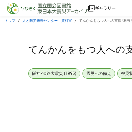
本文に飛ぶ
ギャラリー
トップ
人と防災未来センター 資料室
てんかんをもつ人への支援「救護
てんかんをもつ人への支
阪神・淡路大震災 (1995)
震災への備え
被災
メタデータ