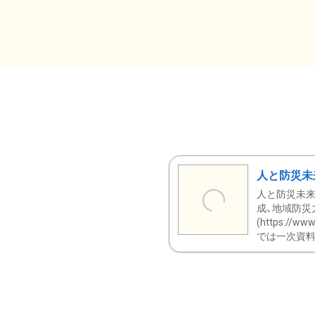
人と防災未
人と防災未来
成、地域防災
(https:/
では一次資料（