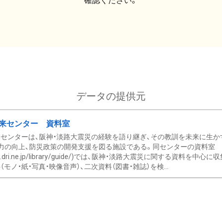
確認ください。
データの提供元
来センター 資料室
センターは、阪神・淡路大震災の経験を語り継ぎ、その教訓を未来に生か
力の向上、防災政策の開発支援を図る施設である。同センターの資料室
/www.dri.ne.jp/library/guide/)では、阪神・淡路大震災に関する資料
モノ・紙・写真・映像音声）、二次資料（図書・雑誌）を検...