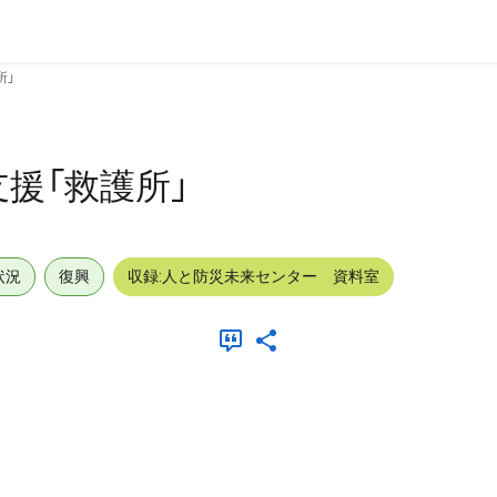
所」
援「救護所」
状況
復興
収録:人と防災未来センター 資料室