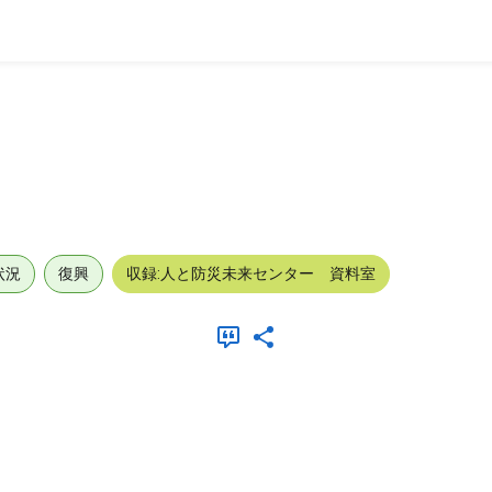
状況
復興
収録:人と防災未来センター 資料室