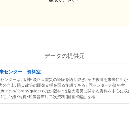
確認ください。
データの提供元
来センター 資料室
センターは、阪神・淡路大震災の経験を語り継ぎ、その教訓を未来に生か
力の向上、防災政策の開発支援を図る施設である。同センターの資料室
/www.dri.ne.jp/library/guide/)では、阪神・淡路大震災に関する資料
モノ・紙・写真・映像音声）、二次資料（図書・雑誌）を検...