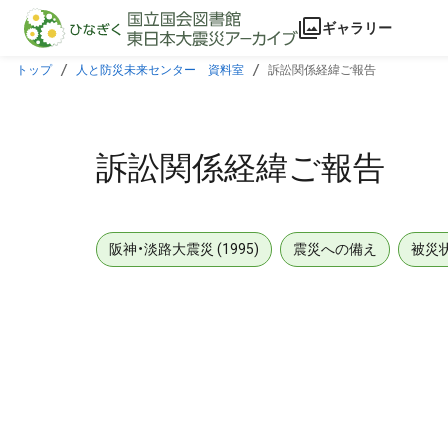
本文に飛ぶ
ギャラリー
トップ
人と防災未来センター 資料室
訴訟関係経緯ご報告
訴訟関係経緯ご報告
阪神・淡路大震災 (1995)
震災への備え
被災
メタデータ