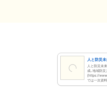
人と防災未
人と防災未来
成、地域防災
(https:/
では一次資料（