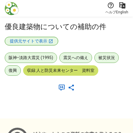
本文に飛ぶ
ヘルプ
English
優良建築物についての補助の件
提供元サイトで表示
阪神・淡路大震災 (1995)
震災への備え
被災状況
復興
収録:人と防災未来センター 資料室
メタデータ