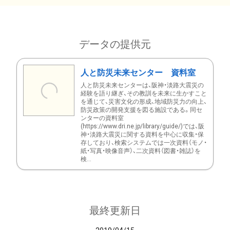
データの提供元
人と防災未来センター 資料室
人と防災未来センターは、阪神・淡路大震災の
経験を語り継ぎ、その教訓を未来に生かすこと
を通じて、災害文化の形成、地域防災力の向上、
防災政策の開発支援を図る施設である。同セ
ンターの資料室
(https://www.dri.ne.jp/library/guide/)では、阪
神・淡路大震災に関する資料を中心に収集・保
存しており、検索システムでは一次資料（モノ・
紙・写真・映像音声）、二次資料（図書・雑誌）を
検...
最終更新日