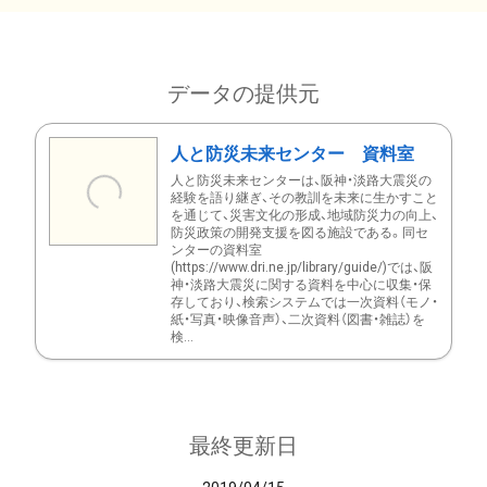
データの提供元
人と防災未来センター 資料室
人と防災未来センターは、阪神・淡路大震災の
経験を語り継ぎ、その教訓を未来に生かすこと
を通じて、災害文化の形成、地域防災力の向上、
防災政策の開発支援を図る施設である。同セ
ンターの資料室
(https://www.dri.ne.jp/library/guide/)では、阪
神・淡路大震災に関する資料を中心に収集・保
存しており、検索システムでは一次資料（モノ・
紙・写真・映像音声）、二次資料（図書・雑誌）を
検...
最終更新日