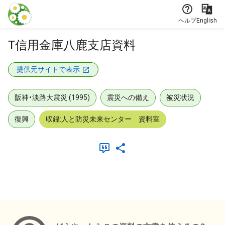
本文に飛ぶ
ヘルプ
English
T信用金庫八鹿支店資料
提供元サイトで表示
阪神・淡路大震災 (1995)
震災への備え
被災状況
復興
収録:人と防災未来センター 資料室
メタデータ