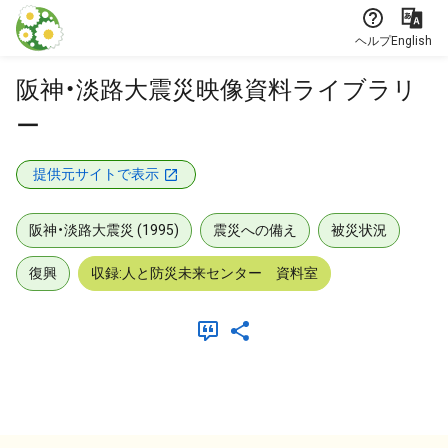
本文に飛ぶ
ヘルプ
English
阪神・淡路大震災映像資料ライブラリ
ー
提供元サイトで表示
阪神・淡路大震災 (1995)
震災への備え
被災状況
復興
収録:人と防災未来センター 資料室
メタデータ