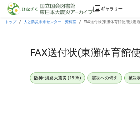
本文に飛ぶ
ギャラリー
トップ
人と防災未来センター 資料室
FAX送付状(東灘体育館使用決定通知7
FAX送付状(東灘体育館使用
阪神・淡路大震災 (1995)
震災への備え
被災
メタデータ