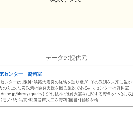
確認ください。
データの提供元
来センター 資料室
センターは、阪神・淡路大震災の経験を語り継ぎ、その教訓を未来に生か
力の向上、防災政策の開発支援を図る施設である。同センターの資料室
/www.dri.ne.jp/library/guide/)では、阪神・淡路大震災に関する資料
モノ・紙・写真・映像音声）、二次資料（図書・雑誌）を検...