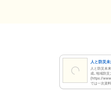
人と防災未
人と防災未来
成、地域防災
(https:/
では一次資料（