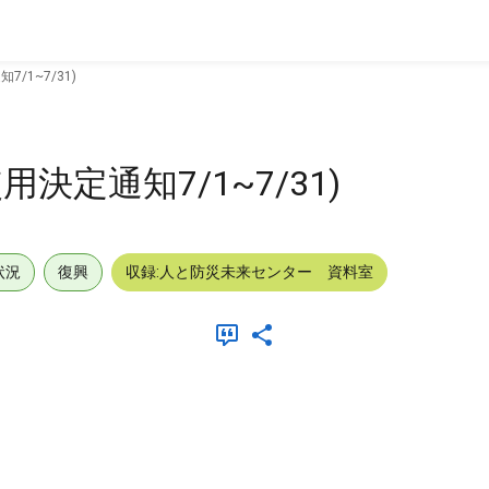
/1~7/31)
決定通知7/1~7/31)
状況
復興
収録:人と防災未来センター 資料室