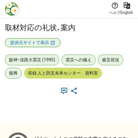
本文に飛ぶ
ヘルプ
English
取材対応の礼状､案内
提供元サイトで表示
阪神・淡路大震災 (1995)
震災への備え
被災状況
復興
収録:人と防災未来センター 資料室
メタデータ