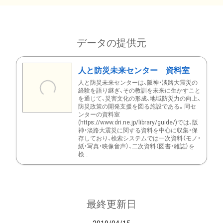
データの提供元
人と防災未来センター 資料室
人と防災未来センターは、阪神・淡路大震災の
経験を語り継ぎ、その教訓を未来に生かすこと
を通じて、災害文化の形成、地域防災力の向上、
防災政策の開発支援を図る施設である。同セ
ンターの資料室
(https://www.dri.ne.jp/library/guide/)では、阪
神・淡路大震災に関する資料を中心に収集・保
存しており、検索システムでは一次資料（モノ・
紙・写真・映像音声）、二次資料（図書・雑誌）を
検...
最終更新日