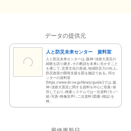
データの提供元
人と防災未来センター 資料室
人と防災未来センターは、阪神・淡路大震災の
経験を語り継ぎ、その教訓を未来に生かすこと
を通じて、災害文化の形成、地域防災力の向上、
防災政策の開発支援を図る施設である。同セ
ンターの資料室
(https://www.dri.ne.jp/library/guide/)では、阪
神・淡路大震災に関する資料を中心に収集・保
存しており、検索システムでは一次資料（モノ・
紙・写真・映像音声）、二次資料（図書・雑誌）を
検...
最終更新日