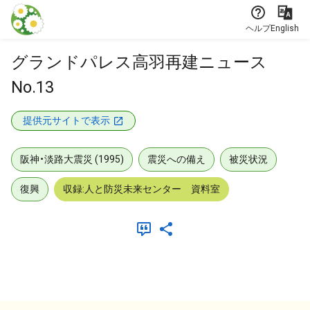
本文に飛ぶ
ヘルプ
English
グランドパレス高羽再建ニュース
No.13
提供元サイトで表示
阪神・淡路大震災 (1995)
震災への備え
被災状況
復興
収録:人と防災未来センター 資料室
メタデータ