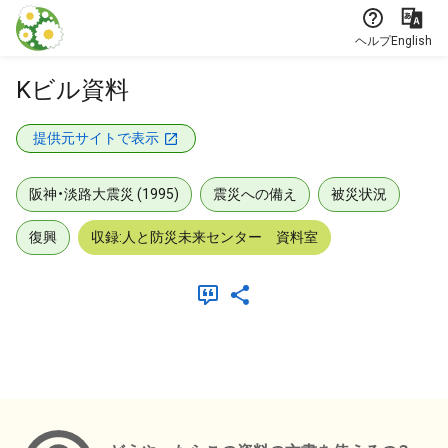
本文に飛ぶ
ヘルプ
English
Kビル資料
提供元サイトで表示
阪神・淡路大震災 (1995)
震災への備え
被災状況
復興
収録:人と防災未来センター 資料室
メタデータ