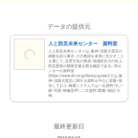
データの提供元
人と防災未来センター 資料室
人と防災未来センターは、阪神・淡路大震災の
経験を語り継ぎ、その教訓を未来に生かすこと
を通じて、災害文化の形成、地域防災力の向上、
防災政策の開発支援を図る施設である。同セ
ンターの資料室
(https://www.dri.ne.jp/library/guide/)では、阪
神・淡路大震災に関する資料を中心に収集・保
存しており、検索システムでは一次資料（モノ・
紙・写真・映像音声）、二次資料（図書・雑誌）を
検...
最終更新日