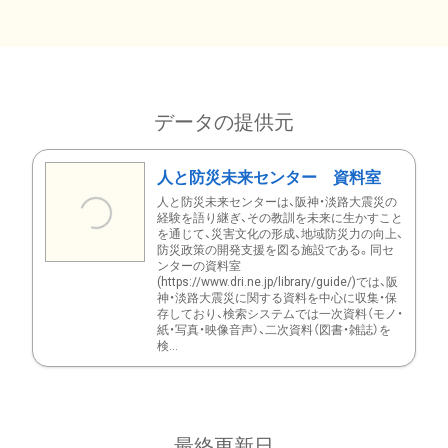
データの提供元
人と防災未来センター 資料室
人と防災未来センターは、阪神・淡路大震災の
経験を語り継ぎ、その教訓を未来に生かすこと
を通じて、災害文化の形成、地域防災力の向上、
防災政策の開発支援を図る施設である。同セ
ンターの資料室
(https://www.dri.ne.jp/library/guide/)では、阪
神・淡路大震災に関する資料を中心に収集・保
存しており、検索システムでは一次資料（モノ・
紙・写真・映像音声）、二次資料（図書・雑誌）を
検...
最終更新日