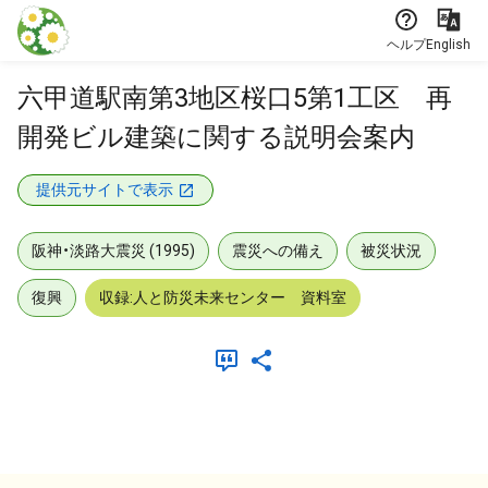
本文に飛ぶ
ヘルプ
English
六甲道駅南第3地区桜口5第1工区 再
開発ビル建築に関する説明会案内
提供元サイトで表示
阪神・淡路大震災 (1995)
震災への備え
被災状況
復興
収録:人と防災未来センター 資料室
メタデータ