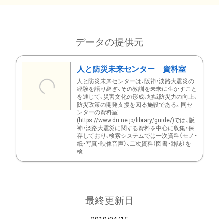
データの提供元
人と防災未来センター 資料室
人と防災未来センターは、阪神・淡路大震災の
経験を語り継ぎ、その教訓を未来に生かすこと
を通じて、災害文化の形成、地域防災力の向上、
防災政策の開発支援を図る施設である。同セ
ンターの資料室
(https://www.dri.ne.jp/library/guide/)では、阪
神・淡路大震災に関する資料を中心に収集・保
存しており、検索システムでは一次資料（モノ・
紙・写真・映像音声）、二次資料（図書・雑誌）を
検...
最終更新日