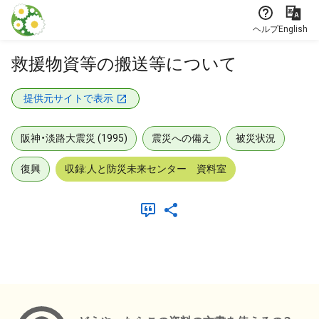
本文に飛ぶ
ヘルプ
English
救援物資等の搬送等について
提供元サイトで表示
阪神・淡路大震災 (1995)
震災への備え
被災状況
復興
収録:人と防災未来センター 資料室
メタデータ