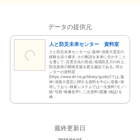
データの提供元
人と防災未来センター 資料室
人と防災未来センターは、阪神・淡路大震災の
経験を語り継ぎ、その教訓を未来に生かすこと
を通じて、災害文化の形成、地域防災力の向上、
防災政策の開発支援を図る施設である。同セ
ンターの資料室
(https://www.dri.ne.jp/library/guide/)では、阪
神・淡路大震災に関する資料を中心に収集・保
存しており、検索システムでは一次資料（モノ・
紙・写真・映像音声）、二次資料（図書・雑誌）を
検...
最終更新日