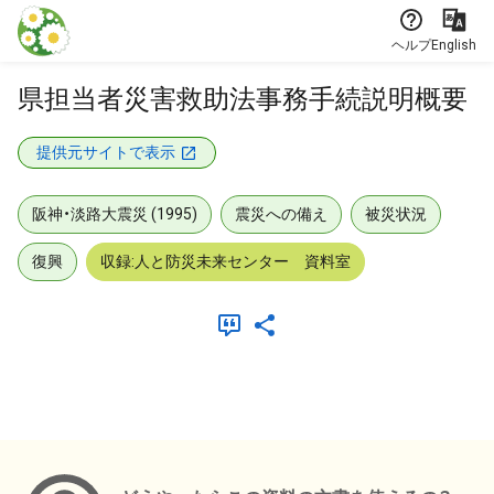
本文に飛ぶ
ヘルプ
English
県担当者災害救助法事務手続説明概要
提供元サイトで表示
阪神・淡路大震災 (1995)
震災への備え
被災状況
復興
収録:人と防災未来センター 資料室
メタデータ