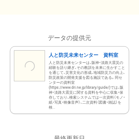
データの提供元
人と防災未来センター 資料室
人と防災未来センターは、阪神・淡路大震災の
経験を語り継ぎ、その教訓を未来に生かすこと
を通じて、災害文化の形成、地域防災力の向上、
防災政策の開発支援を図る施設である。同セ
ンターの資料室
(https://www.dri.ne.jp/library/guide/)では、阪
神・淡路大震災に関する資料を中心に収集・保
存しており、検索システムでは一次資料（モノ・
紙・写真・映像音声）、二次資料（図書・雑誌）を
検...
最終更新日