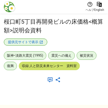
本文に飛ぶ
ヘルプ
English
桜口町5丁目再開発ビルの床価格<概算
額>説明会資料
提供元サイトで表示
阪神・淡路大震災 (1995)
震災への備え
被災状況
復興
収録:人と防災未来センター 資料室
メタデータ