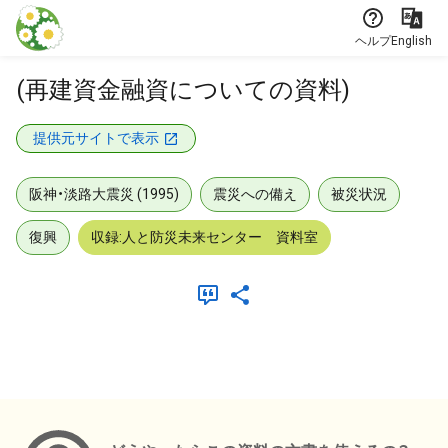
本文に飛ぶ
ヘルプ
English
(再建資金融資についての資料)
提供元サイトで表示
阪神・淡路大震災 (1995)
震災への備え
被災状況
復興
収録:人と防災未来センター 資料室
メタデータ