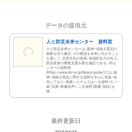
データの提供元
人と防災未来センター 資料室
人と防災未来センターは、阪神・淡路大震災の
経験を語り継ぎ、その教訓を未来に生かすこと
を通じて、災害文化の形成、地域防災力の向上、
防災政策の開発支援を図る施設である。同セ
ンターの資料室
(https://www.dri.ne.jp/library/guide/)では、阪
神・淡路大震災に関する資料を中心に収集・保
存しており、検索システムでは一次資料（モノ・
紙・写真・映像音声）、二次資料（図書・雑誌）を
検...
最終更新日