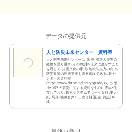
データの提供元
人と防災未来センター 資料室
人と防災未来センターは、阪神・淡路大震災の
経験を語り継ぎ、その教訓を未来に生かすこと
を通じて、災害文化の形成、地域防災力の向上、
防災政策の開発支援を図る施設である。同セ
ンターの資料室
(https://www.dri.ne.jp/library/guide/)では、阪
神・淡路大震災に関する資料を中心に収集・保
存しており、検索システムでは一次資料（モノ・
紙・写真・映像音声）、二次資料（図書・雑誌）を
検...
最終更新日