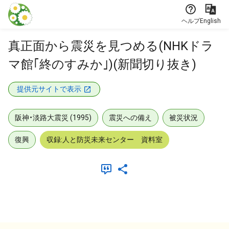
本文に飛ぶ
ヘルプ
English
真正面から震災を見つめる(NHKドラ
マ館｢終のすみか｣)(新聞切り抜き)
提供元サイトで表示
阪神・淡路大震災 (1995)
震災への備え
被災状況
復興
収録:人と防災未来センター 資料室
メタデータ