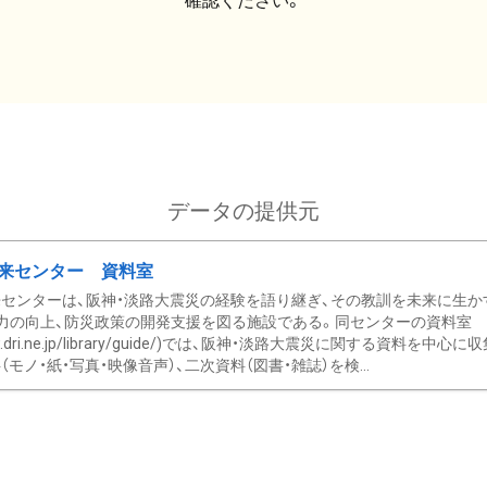
確認ください。
データの提供元
来センター 資料室
センターは、阪神・淡路大震災の経験を語り継ぎ、その教訓を未来に生か
力の向上、防災政策の開発支援を図る施設である。同センターの資料室
/www.dri.ne.jp/library/guide/)では、阪神・淡路大震災に関する資料
モノ・紙・写真・映像音声）、二次資料（図書・雑誌）を検...