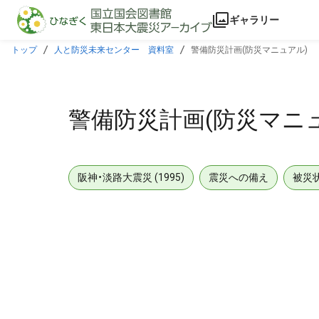
本文に飛ぶ
ギャラリー
トップ
人と防災未来センター 資料室
警備防災計画(防災マニュアル)
警備防災計画(防災マニ
阪神・淡路大震災 (1995)
震災への備え
被災
メタデータ