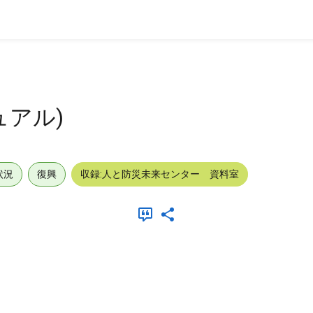
ュアル)
状況
復興
収録:人と防災未来センター 資料室