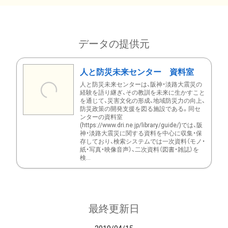
データの提供元
人と防災未来センター 資料室
人と防災未来センターは、阪神・淡路大震災の
経験を語り継ぎ、その教訓を未来に生かすこと
を通じて、災害文化の形成、地域防災力の向上、
防災政策の開発支援を図る施設である。同セ
ンターの資料室
(https://www.dri.ne.jp/library/guide/)では、阪
神・淡路大震災に関する資料を中心に収集・保
存しており、検索システムでは一次資料（モノ・
紙・写真・映像音声）、二次資料（図書・雑誌）を
検...
最終更新日