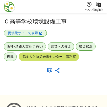
本文に飛ぶ
ヘルプ
English
Ｏ高等学校環境設備工事
提供元サイトで表示
阪神・淡路大震災 (1995)
震災への備え
被災状況
復興
収録:人と防災未来センター 資料室
メタデータ