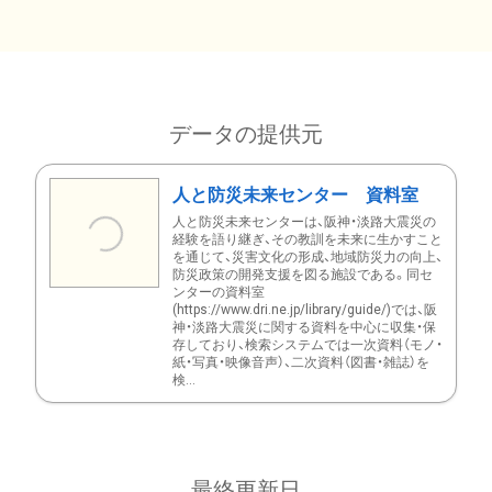
データの提供元
人と防災未来センター 資料室
人と防災未来センターは、阪神・淡路大震災の
経験を語り継ぎ、その教訓を未来に生かすこと
を通じて、災害文化の形成、地域防災力の向上、
防災政策の開発支援を図る施設である。同セ
ンターの資料室
(https://www.dri.ne.jp/library/guide/)では、阪
神・淡路大震災に関する資料を中心に収集・保
存しており、検索システムでは一次資料（モノ・
紙・写真・映像音声）、二次資料（図書・雑誌）を
検...
最終更新日