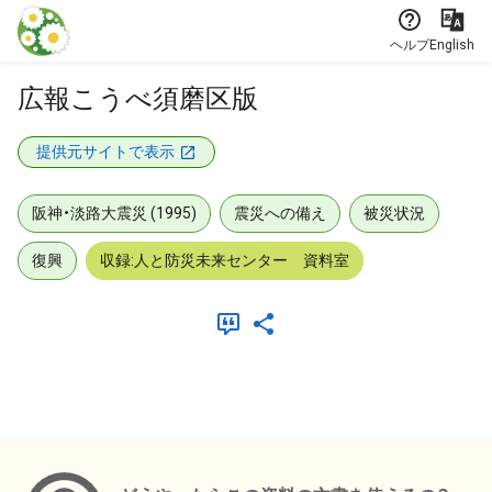
本文に飛ぶ
ヘルプ
English
広報こうべ須磨区版
提供元サイトで表示
阪神・淡路大震災 (1995)
震災への備え
被災状況
復興
収録:人と防災未来センター 資料室
メタデータ