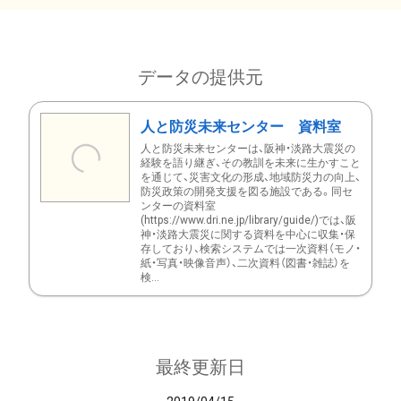
データの提供元
人と防災未来センター 資料室
人と防災未来センターは、阪神・淡路大震災の
経験を語り継ぎ、その教訓を未来に生かすこと
を通じて、災害文化の形成、地域防災力の向上、
防災政策の開発支援を図る施設である。同セ
ンターの資料室
(https://www.dri.ne.jp/library/guide/)では、阪
神・淡路大震災に関する資料を中心に収集・保
存しており、検索システムでは一次資料（モノ・
紙・写真・映像音声）、二次資料（図書・雑誌）を
検...
最終更新日