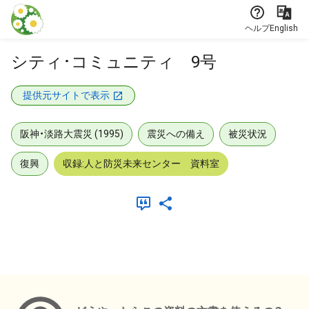
本文に飛ぶ
ヘルプ
English
シティ･コミュニティ 9号
提供元サイトで表示
阪神・淡路大震災 (1995)
震災への備え
被災状況
復興
収録:人と防災未来センター 資料室
メタデータ