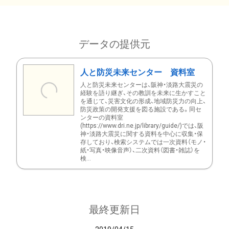
データの提供元
人と防災未来センター 資料室
人と防災未来センターは、阪神・淡路大震災の
経験を語り継ぎ、その教訓を未来に生かすこと
を通じて、災害文化の形成、地域防災力の向上、
防災政策の開発支援を図る施設である。同セ
ンターの資料室
(https://www.dri.ne.jp/library/guide/)では、阪
神・淡路大震災に関する資料を中心に収集・保
存しており、検索システムでは一次資料（モノ・
紙・写真・映像音声）、二次資料（図書・雑誌）を
検...
最終更新日