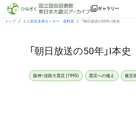
本文に飛ぶ
ギャラリー
トップ
人と防災未来センター 資料室
「朝日放送の50年」I本史
「朝日放送の50年」I本史
阪神・淡路大震災 (1995)
震災への備え
被災
メタデータ