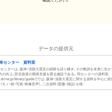
確認ください。
データの提供元
来センター 資料室
センターは、阪神・淡路大震災の経験を語り継ぎ、その教訓を未来に生か
力の向上、防災政策の開発支援を図る施設である。同センターの資料室
/www.dri.ne.jp/library/guide/)では、阪神・淡路大震災に関する資料
モノ・紙・写真・映像音声）、二次資料（図書・雑誌）を検...