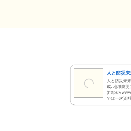
人と防災未
人と防災未来
成、地域防災
(https:/
では一次資料（