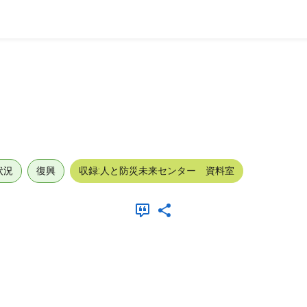
状況
復興
収録:人と防災未来センター 資料室