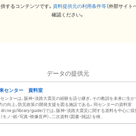
提供するコンテンツです。
資料提供元の利用条件等
（外部サイト
確認ください。
データの提供元
来センター 資料室
センターは、阪神・淡路大震災の経験を語り継ぎ、その教訓を未来に生か
力の向上、防災政策の開発支援を図る施設である。同センターの資料室
/www.dri.ne.jp/library/guide/)では、阪神・淡路大震災に関する資料
モノ・紙・写真・映像音声）、二次資料（図書・雑誌）を検...