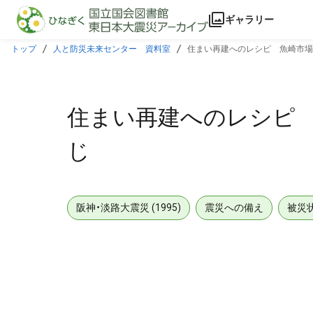
本文に飛ぶ
ギャラリー
トップ
人と防災未来センター 資料室
住まい再建へのレシピ 魚崎市場
住まい再建へのレシピ
じ
阪神・淡路大震災 (1995)
震災への備え
被災