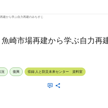
再建から学ぶ自力再建のみちすじ
 魚崎市場再建から学ぶ自力再
状況
復興
収録:人と防災未来センター 資料室