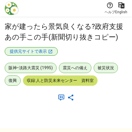
本文に飛ぶ
ヘルプ
English
家が建ったら景気良くなる?政府支援
あの手この手(新聞切り抜きコピー)
提供元サイトで表示
阪神・淡路大震災 (1995)
震災への備え
被災状況
復興
収録:人と防災未来センター 資料室
メタデータ