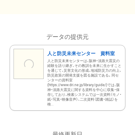
データの提供元
人と防災未来センター 資料室
人と防災未来センターは、阪神・淡路大震災の
経験を語り継ぎ、その教訓を未来に生かすこと
を通じて、災害文化の形成、地域防災力の向上、
防災政策の開発支援を図る施設である。同セ
ンターの資料室
(https://www.dri.ne.jp/library/guide/)では、阪
神・淡路大震災に関する資料を中心に収集・保
存しており、検索システムでは一次資料（モノ・
紙・写真・映像音声）、二次資料（図書・雑誌）を
検...
最終更新日