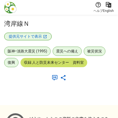
本文に飛ぶ
ヘルプ
English
湾岸線Ｎ
提供元サイトで表示
阪神・淡路大震災 (1995)
震災への備え
被災状況
復興
収録:人と防災未来センター 資料室
メタデータ