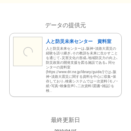
データの提供元
人と防災未来センター 資料室
人と防災未来センターは、阪神・淡路大震災の
経験を語り継ぎ、その教訓を未来に生かすこと
を通じて、災害文化の形成、地域防災力の向上、
防災政策の開発支援を図る施設である。同セ
ンターの資料室
(https://www.dri.ne.jp/library/guide/)では、阪
神・淡路大震災に関する資料を中心に収集・保
存しており、検索システムでは一次資料（モノ・
紙・写真・映像音声）、二次資料（図書・雑誌）を
検...
最終更新日