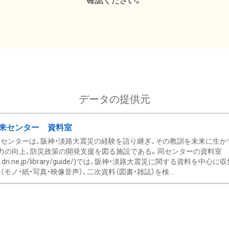
確認ください。
データの提供元
来センター 資料室
センターは、阪神・淡路大震災の経験を語り継ぎ、その教訓を未来に生か
力の向上、防災政策の開発支援を図る施設である。同センターの資料室
/www.dri.ne.jp/library/guide/)では、阪神・淡路大震災に関する資料
モノ・紙・写真・映像音声）、二次資料（図書・雑誌）を検...