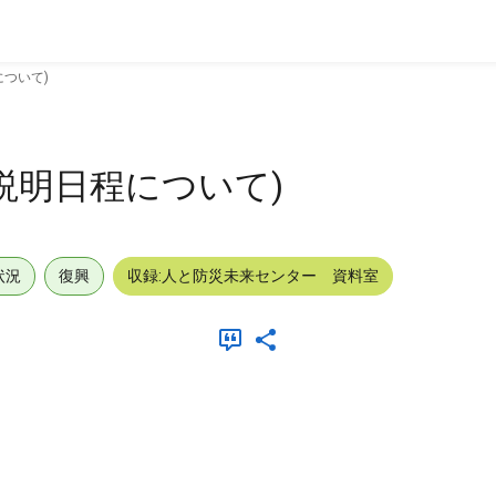
ついて)
説明日程について)
状況
復興
収録:人と防災未来センター 資料室