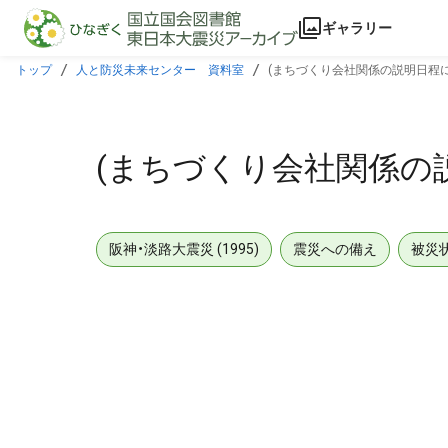
本文に飛ぶ
ギャラリー
トップ
人と防災未来センター 資料室
(まちづくり会社関係の説明日程に
(まちづくり会社関係の
阪神・淡路大震災 (1995)
震災への備え
被災
メタデータ