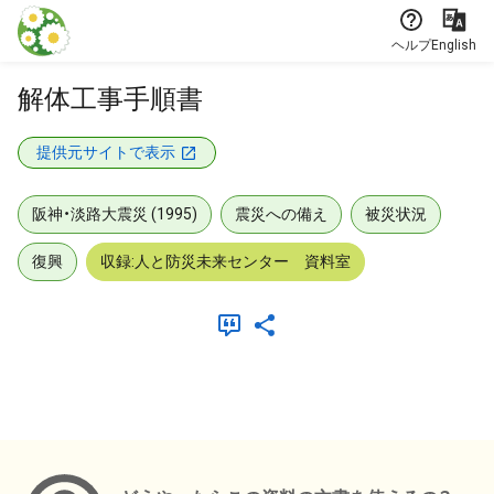
本文に飛ぶ
ヘルプ
English
解体工事手順書
提供元サイトで表示
阪神・淡路大震災 (1995)
震災への備え
被災状況
復興
収録:人と防災未来センター 資料室
メタデータ