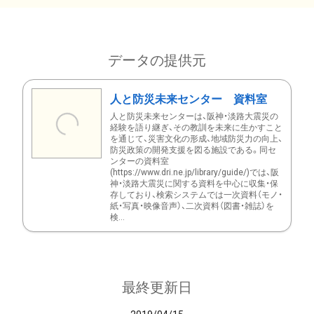
データの提供元
人と防災未来センター 資料室
人と防災未来センターは、阪神・淡路大震災の
経験を語り継ぎ、その教訓を未来に生かすこと
を通じて、災害文化の形成、地域防災力の向上、
防災政策の開発支援を図る施設である。同セ
ンターの資料室
(https://www.dri.ne.jp/library/guide/)では、阪
神・淡路大震災に関する資料を中心に収集・保
存しており、検索システムでは一次資料（モノ・
紙・写真・映像音声）、二次資料（図書・雑誌）を
検...
最終更新日