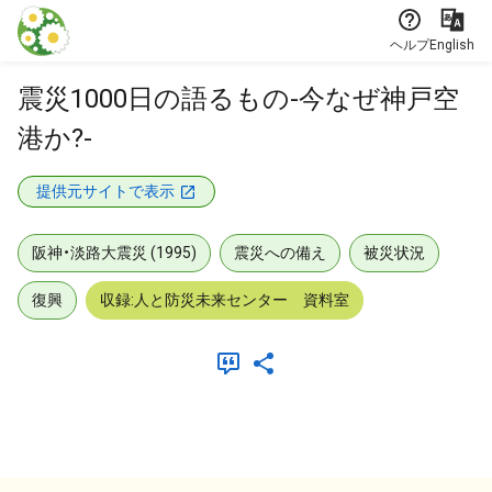
本文に飛ぶ
ヘルプ
English
震災1000日の語るもの-今なぜ神戸空
港か?-
提供元サイトで表示
阪神・淡路大震災 (1995)
震災への備え
被災状況
復興
収録:人と防災未来センター 資料室
メタデータ