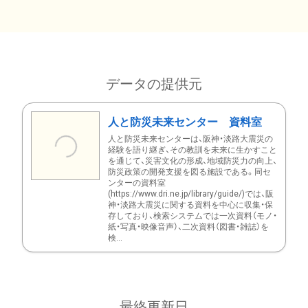
データの提供元
人と防災未来センター 資料室
人と防災未来センターは、阪神・淡路大震災の
経験を語り継ぎ、その教訓を未来に生かすこと
を通じて、災害文化の形成、地域防災力の向上、
防災政策の開発支援を図る施設である。同セ
ンターの資料室
(https://www.dri.ne.jp/library/guide/)では、阪
神・淡路大震災に関する資料を中心に収集・保
存しており、検索システムでは一次資料（モノ・
紙・写真・映像音声）、二次資料（図書・雑誌）を
検...
最終更新日