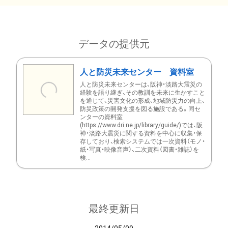
データの提供元
人と防災未来センター 資料室
人と防災未来センターは、阪神・淡路大震災の
経験を語り継ぎ、その教訓を未来に生かすこと
を通じて、災害文化の形成、地域防災力の向上、
防災政策の開発支援を図る施設である。同セ
ンターの資料室
(https://www.dri.ne.jp/library/guide/)では、阪
神・淡路大震災に関する資料を中心に収集・保
存しており、検索システムでは一次資料（モノ・
紙・写真・映像音声）、二次資料（図書・雑誌）を
検...
最終更新日