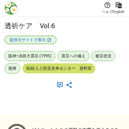
本文に飛ぶ
ヘルプ
English
透祈ケア Vol.6
提供元サイトで表示
阪神・淡路大震災 (1995)
震災への備え
被災状況
復興
収録:人と防災未来センター 資料室
メタデータ