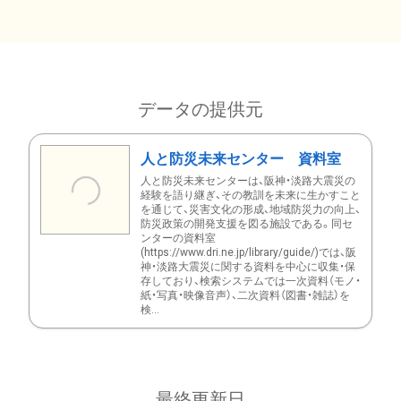
データの提供元
人と防災未来センター 資料室
人と防災未来センターは、阪神・淡路大震災の
経験を語り継ぎ、その教訓を未来に生かすこと
を通じて、災害文化の形成、地域防災力の向上、
防災政策の開発支援を図る施設である。同セ
ンターの資料室
(https://www.dri.ne.jp/library/guide/)では、阪
神・淡路大震災に関する資料を中心に収集・保
存しており、検索システムでは一次資料（モノ・
紙・写真・映像音声）、二次資料（図書・雑誌）を
検...
最終更新日