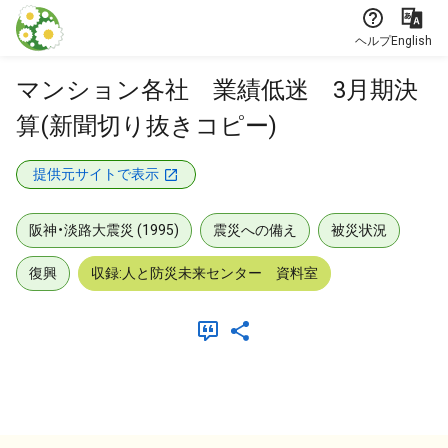
本文に飛ぶ
ヘルプ
English
マンション各社 業績低迷 3月期決
算(新聞切り抜きコピー)
提供元サイトで表示
阪神・淡路大震災 (1995)
震災への備え
被災状況
復興
収録:人と防災未来センター 資料室
メタデータ