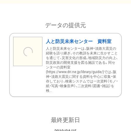
データの提供元
人と防災未来センター 資料室
人と防災未来センターは、阪神・淡路大震災の
経験を語り継ぎ、その教訓を未来に生かすこと
を通じて、災害文化の形成、地域防災力の向上、
防災政策の開発支援を図る施設である。同セ
ンターの資料室
(https://www.dri.ne.jp/library/guide/)では、阪
神・淡路大震災に関する資料を中心に収集・保
存しており、検索システムでは一次資料（モノ・
紙・写真・映像音声）、二次資料（図書・雑誌）を
検...
最終更新日