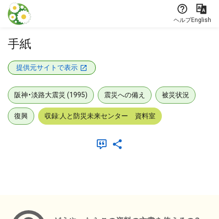
本文に飛ぶ
ヘルプ
English
手紙
提供元サイトで表示
阪神・淡路大震災 (1995)
震災への備え
被災状況
復興
収録:人と防災未来センター 資料室
メタデータ