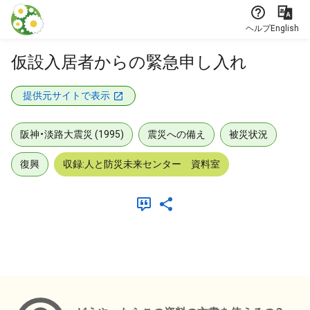
本文に飛ぶ
ヘルプ
English
仮設入居者からの緊急申し入れ
提供元サイトで表示
阪神・淡路大震災 (1995)
震災への備え
被災状況
復興
収録:人と防災未来センター 資料室
メタデータ