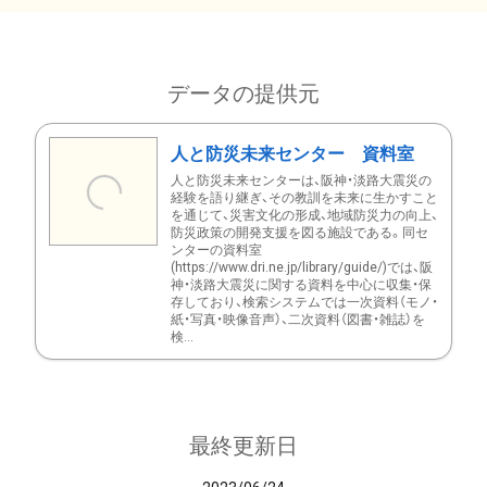
データの提供元
人と防災未来センター 資料室
人と防災未来センターは、阪神・淡路大震災の
経験を語り継ぎ、その教訓を未来に生かすこと
を通じて、災害文化の形成、地域防災力の向上、
防災政策の開発支援を図る施設である。同セ
ンターの資料室
(https://www.dri.ne.jp/library/guide/)では、阪
神・淡路大震災に関する資料を中心に収集・保
存しており、検索システムでは一次資料（モノ・
紙・写真・映像音声）、二次資料（図書・雑誌）を
検...
最終更新日