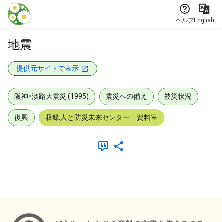
本文に飛ぶ
ヘルプ
English
地震
提供元サイトで表示
阪神・淡路大震災 (1995)
震災への備え
被災状況
復興
収録:人と防災未来センター 資料室
メタデータ