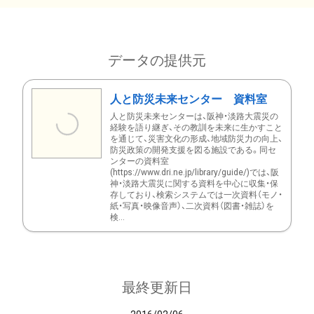
データの提供元
人と防災未来センター 資料室
人と防災未来センターは、阪神・淡路大震災の
経験を語り継ぎ、その教訓を未来に生かすこと
を通じて、災害文化の形成、地域防災力の向上、
防災政策の開発支援を図る施設である。同セ
ンターの資料室
(https://www.dri.ne.jp/library/guide/)では、阪
神・淡路大震災に関する資料を中心に収集・保
存しており、検索システムでは一次資料（モノ・
紙・写真・映像音声）、二次資料（図書・雑誌）を
検...
最終更新日