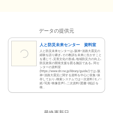
データの提供元
人と防災未来センター 資料室
人と防災未来センターは、阪神・淡路大震災の
経験を語り継ぎ、その教訓を未来に生かすこと
を通じて、災害文化の形成、地域防災力の向上、
防災政策の開発支援を図る施設である。同セ
ンターの資料室
(https://www.dri.ne.jp/library/guide/)では、阪
神・淡路大震災に関する資料を中心に収集・保
存しており、検索システムでは一次資料（モノ・
紙・写真・映像音声）、二次資料（図書・雑誌）を
検...
最終更新日