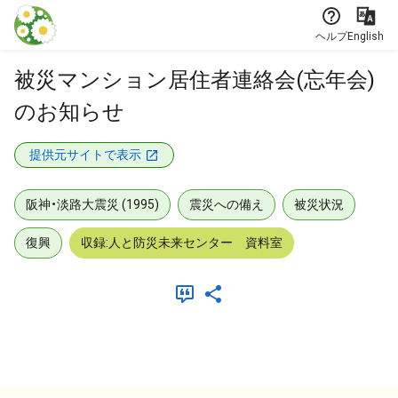
本文に飛ぶ
ヘルプ
English
被災マンション居住者連絡会(忘年会)
のお知らせ
提供元サイトで表示
阪神・淡路大震災 (1995)
震災への備え
被災状況
復興
収録:人と防災未来センター 資料室
メタデータ