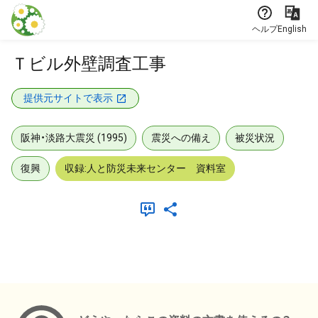
本文に飛ぶ
ヘルプ
English
Ｔビル外壁調査工事
提供元サイトで表示
阪神・淡路大震災 (1995)
震災への備え
被災状況
復興
収録:人と防災未来センター 資料室
メタデータ