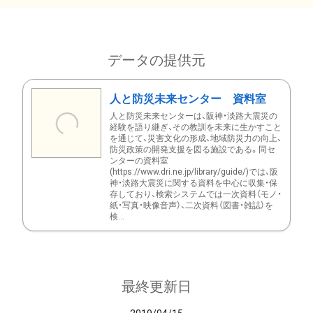
データの提供元
人と防災未来センター 資料室
人と防災未来センターは、阪神・淡路大震災の
経験を語り継ぎ、その教訓を未来に生かすこと
を通じて、災害文化の形成、地域防災力の向上、
防災政策の開発支援を図る施設である。同セ
ンターの資料室
(https://www.dri.ne.jp/library/guide/)では、阪
神・淡路大震災に関する資料を中心に収集・保
存しており、検索システムでは一次資料（モノ・
紙・写真・映像音声）、二次資料（図書・雑誌）を
検...
最終更新日