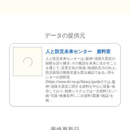
データの提供元
人と防災未来センター 資料室
人と防災未来センターは、阪神・淡路大震災の
経験を語り継ぎ、その教訓を未来に生かすこと
を通じて、災害文化の形成、地域防災力の向上、
防災政策の開発支援を図る施設である。同セ
ンターの資料室
(https://www.dri.ne.jp/library/guide/)では、阪
神・淡路大震災に関する資料を中心に収集・保
存しており、検索システムでは一次資料（モノ・
紙・写真・映像音声）、二次資料（図書・雑誌）を
検...
最終更新日