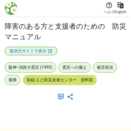
本文に飛ぶ
ヘルプ
English
障害のある方と支援者のための 防災
マニュアル
提供元サイトで表示
阪神・淡路大震災 (1995)
震災への備え
被災状況
復興
収録:人と防災未来センター 資料室
メタデータ