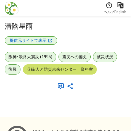
本文に飛ぶ
ヘルプ
English
清陰星雨
提供元サイトで表示
阪神・淡路大震災 (1995)
震災への備え
被災状況
復興
収録:人と防災未来センター 資料室
メタデータ