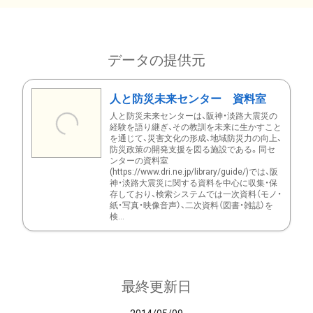
データの提供元
人と防災未来センター 資料室
人と防災未来センターは、阪神・淡路大震災の
経験を語り継ぎ、その教訓を未来に生かすこと
を通じて、災害文化の形成、地域防災力の向上、
防災政策の開発支援を図る施設である。同セ
ンターの資料室
(https://www.dri.ne.jp/library/guide/)では、阪
神・淡路大震災に関する資料を中心に収集・保
存しており、検索システムでは一次資料（モノ・
紙・写真・映像音声）、二次資料（図書・雑誌）を
検...
最終更新日