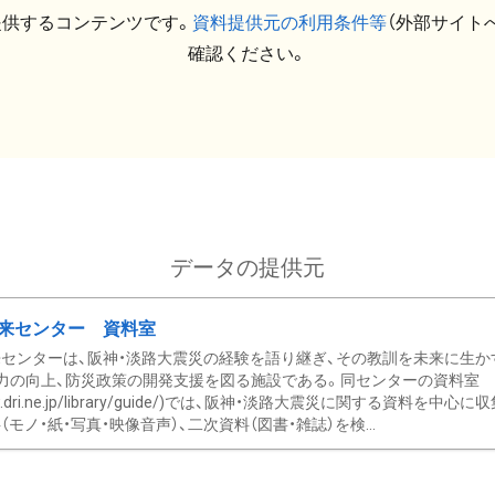
提供するコンテンツです。
資料提供元の利用条件等
（外部サイト
確認ください。
データの提供元
来センター 資料室
センターは、阪神・淡路大震災の経験を語り継ぎ、その教訓を未来に生か
力の向上、防災政策の開発支援を図る施設である。同センターの資料室
/www.dri.ne.jp/library/guide/)では、阪神・淡路大震災に関する資料
モノ・紙・写真・映像音声）、二次資料（図書・雑誌）を検...