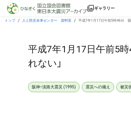
本文に飛ぶ
ギャラリー
トップ
人と防災未来センター 資料室
平成7年1月17日午前5時46分
平成7年1月17日午前5
れない」
阪神・淡路大震災 (1995)
震災への備え
被災