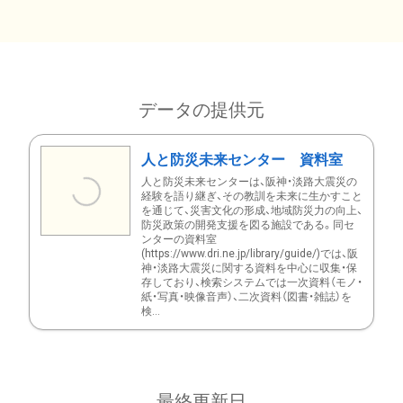
データの提供元
人と防災未来センター 資料室
人と防災未来センターは、阪神・淡路大震災の
経験を語り継ぎ、その教訓を未来に生かすこと
を通じて、災害文化の形成、地域防災力の向上、
防災政策の開発支援を図る施設である。同セ
ンターの資料室
(https://www.dri.ne.jp/library/guide/)では、阪
神・淡路大震災に関する資料を中心に収集・保
存しており、検索システムでは一次資料（モノ・
紙・写真・映像音声）、二次資料（図書・雑誌）を
検...
最終更新日