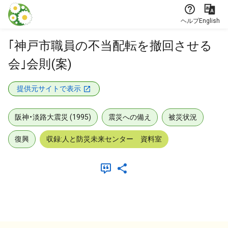
本文に飛ぶ
ヘルプ
English
｢神戸市職員の不当配転を撤回させる
会｣会則(案)
提供元サイトで表示
阪神・淡路大震災 (1995)
震災への備え
被災状況
復興
収録:人と防災未来センター 資料室
メタデータ