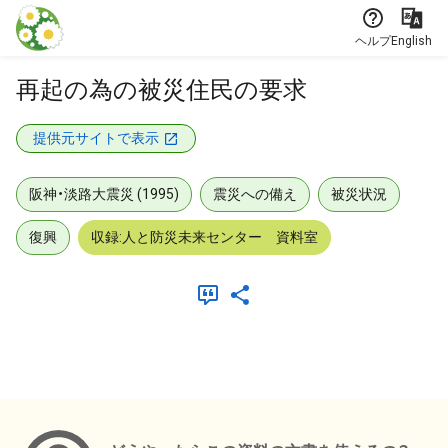
本文に飛ぶ
ヘルプ
English
再起の為の被災住民の要求
提供元サイトで表示
阪神・淡路大震災 (1995)
震災への備え
被災状況
復興
収録:人と防災未来センター 資料室
メタデータ