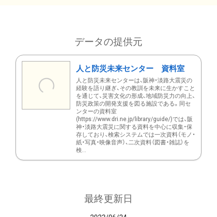
データの提供元
人と防災未来センター 資料室
人と防災未来センターは、阪神・淡路大震災の
経験を語り継ぎ、その教訓を未来に生かすこと
を通じて、災害文化の形成、地域防災力の向上、
防災政策の開発支援を図る施設である。同セ
ンターの資料室
(https://www.dri.ne.jp/library/guide/)では、阪
神・淡路大震災に関する資料を中心に収集・保
存しており、検索システムでは一次資料（モノ・
紙・写真・映像音声）、二次資料（図書・雑誌）を
検...
最終更新日