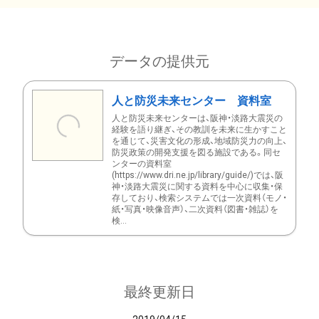
データの提供元
人と防災未来センター 資料室
人と防災未来センターは、阪神・淡路大震災の
経験を語り継ぎ、その教訓を未来に生かすこと
を通じて、災害文化の形成、地域防災力の向上、
防災政策の開発支援を図る施設である。同セ
ンターの資料室
(https://www.dri.ne.jp/library/guide/)では、阪
神・淡路大震災に関する資料を中心に収集・保
存しており、検索システムでは一次資料（モノ・
紙・写真・映像音声）、二次資料（図書・雑誌）を
検...
最終更新日