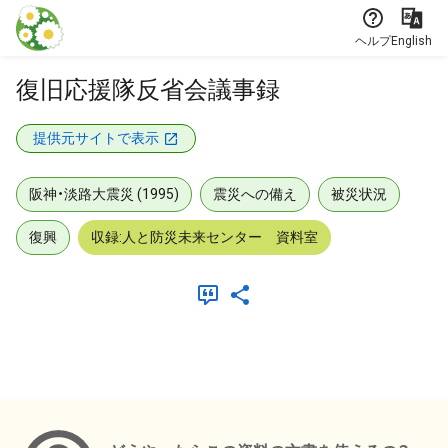
本文に飛ぶ
ヘルプ
English
復旧応援隊反省会議事録
提供元サイトで表示
阪神・淡路大震災 (1995)
震災への備え
被災状況
復興
収録:人と防災未来センター 資料室
メタデータ