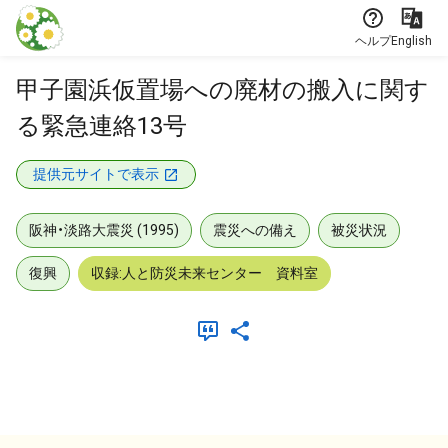
本文に飛ぶ
ヘルプ
English
甲子園浜仮置場への廃材の搬入に関す
る緊急連絡13号
提供元サイトで表示
阪神・淡路大震災 (1995)
震災への備え
被災状況
復興
収録:人と防災未来センター 資料室
メタデータ