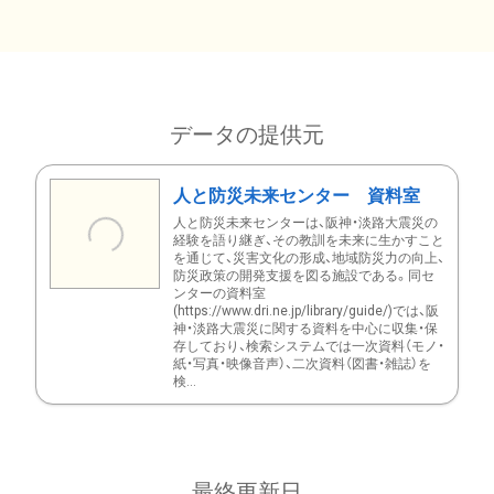
データの提供元
人と防災未来センター 資料室
人と防災未来センターは、阪神・淡路大震災の
経験を語り継ぎ、その教訓を未来に生かすこと
を通じて、災害文化の形成、地域防災力の向上、
防災政策の開発支援を図る施設である。同セ
ンターの資料室
(https://www.dri.ne.jp/library/guide/)では、阪
神・淡路大震災に関する資料を中心に収集・保
存しており、検索システムでは一次資料（モノ・
紙・写真・映像音声）、二次資料（図書・雑誌）を
検...
最終更新日