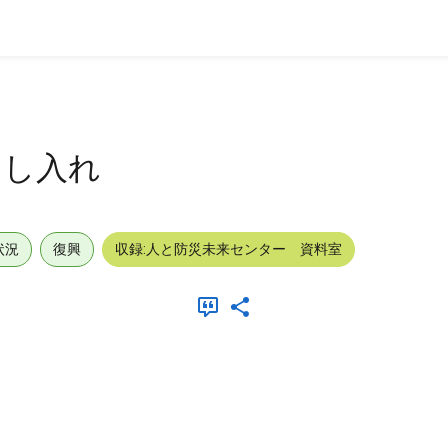
申し入れ
状況
復興
収録:人と防災未来センター 資料室