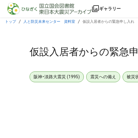
本文に飛ぶ
ギャラリー
トップ
人と防災未来センター 資料室
仮設入居者からの緊急申し入れ
仮設入居者からの緊急
阪神・淡路大震災 (1995)
震災への備え
被災
メタデータ