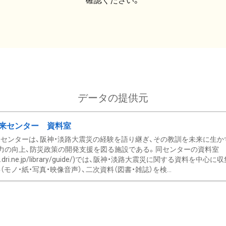
確認ください。
データの提供元
来センター 資料室
センターは、阪神・淡路大震災の経験を語り継ぎ、その教訓を未来に生か
力の向上、防災政策の開発支援を図る施設である。同センターの資料室
/www.dri.ne.jp/library/guide/)では、阪神・淡路大震災に関する資料
モノ・紙・写真・映像音声）、二次資料（図書・雑誌）を検...