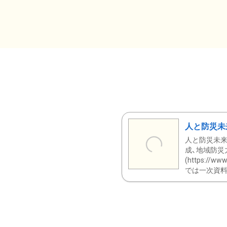
人と防災未
人と防災未来
成、地域防災
(https:/
では一次資料（