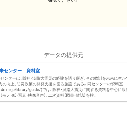
確認ください。
データの提供元
来センター 資料室
センターは、阪神・淡路大震災の経験を語り継ぎ、その教訓を未来に生か
力の向上、防災政策の開発支援を図る施設である。同センターの資料室
/www.dri.ne.jp/library/guide/)では、阪神・淡路大震災に関する資料
モノ・紙・写真・映像音声）、二次資料（図書・雑誌）を検...