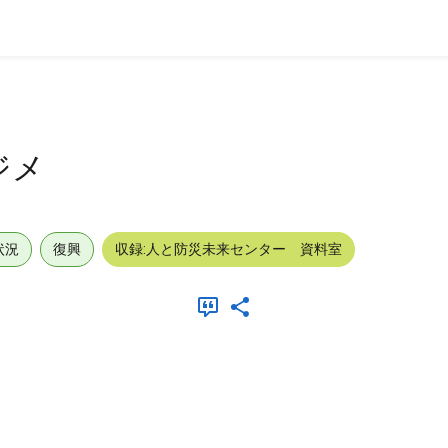
ジメ
状況
復興
収録:人と防災未来センター 資料室