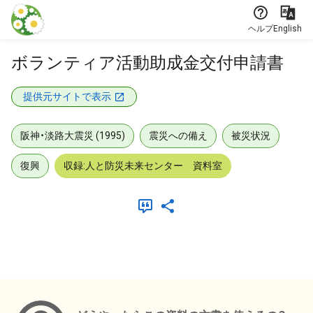
本文に飛ぶ
ヘルプ
English
ボランティア活動助成金交付申請書
提供元サイトで表示
阪神・淡路大震災 (1995)
震災への備え
被災状況
復興
収録:人と防災未来センター 資料室
メタデータ