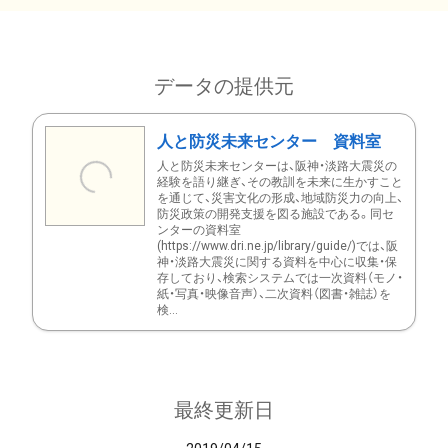
データの提供元
人と防災未来センター 資料室
人と防災未来センターは、阪神・淡路大震災の
経験を語り継ぎ、その教訓を未来に生かすこと
を通じて、災害文化の形成、地域防災力の向上、
防災政策の開発支援を図る施設である。同セ
ンターの資料室
(https://www.dri.ne.jp/library/guide/)では、阪
神・淡路大震災に関する資料を中心に収集・保
存しており、検索システムでは一次資料（モノ・
紙・写真・映像音声）、二次資料（図書・雑誌）を
検...
最終更新日