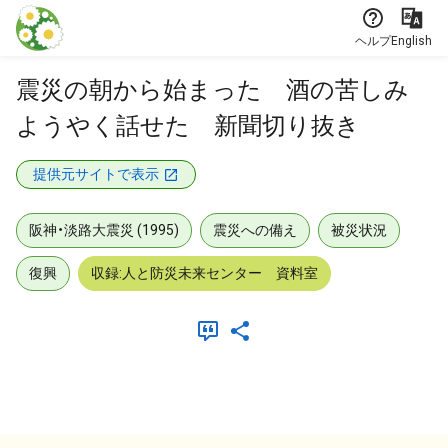
本文に飛ぶ
ヘルプ
English
震災の朝から始まった 酒の苦しみ
ようやく話せた 新聞切り抜き
提供元サイトで表示
阪神・淡路大震災 (1995)
震災への備え
被災状況
復興
収録:人と防災未来センター 資料室
メタデータ