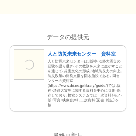
データの提供元
人と防災未来センター 資料室
人と防災未来センターは、阪神・淡路大震災の
経験を語り継ぎ、その教訓を未来に生かすこと
を通じて、災害文化の形成、地域防災力の向上、
防災政策の開発支援を図る施設である。同セ
ンターの資料室
(https://www.dri.ne.jp/library/guide/)では、阪
神・淡路大震災に関する資料を中心に収集・保
存しており、検索システムでは一次資料（モノ・
紙・写真・映像音声）、二次資料（図書・雑誌）を
検...
最終更新日